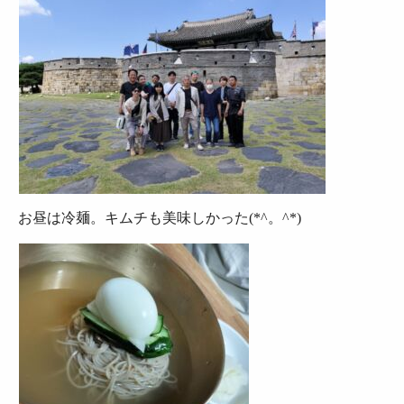
お昼は冷麺。キムチも美味しかった(*^。^*)