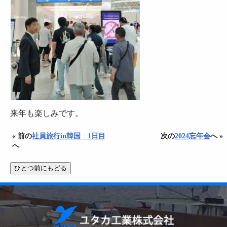
来年も楽しみです。
« 前の
社員旅行in韓国 1日目
次の
2024忘年会
へ »
へ