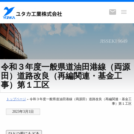
JISSEKI 9649
令和３年度一般県道油田港線（両源
田）道路改良（再編関連・基金工
事）第１工区
トップページ
» 令和３年度一般県道油田港線（両源田）道路改良（再編関連・基金工
事）第１工区
2023年3月1日