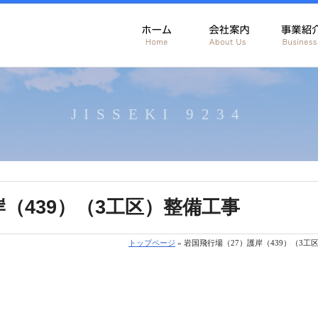
JISSEKI 9234
岸（439）（3工区）整備工事
トップページ
» 岩国飛行場（27）護岸（439）（3工