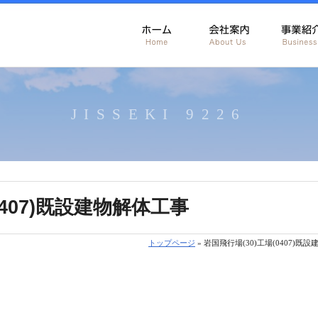
JISSEKI 9226
0407)既設建物解体工事
トップページ
» 岩国飛行場(30)工場(0407)既