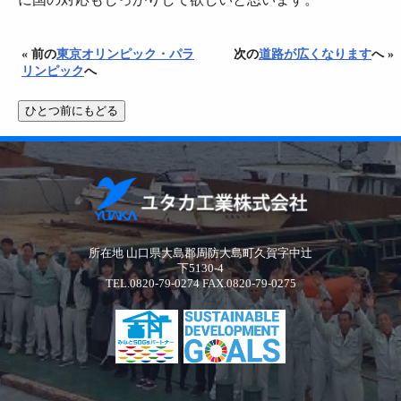
« 前の
東京オリンピック・パラ
次の
道路が広くなります
へ »
リンピック
へ
所在地 山口県大島郡周防大島町久賀字中辻
下5130-4
TEL.0820-79-0274 FAX.0820-79-0275