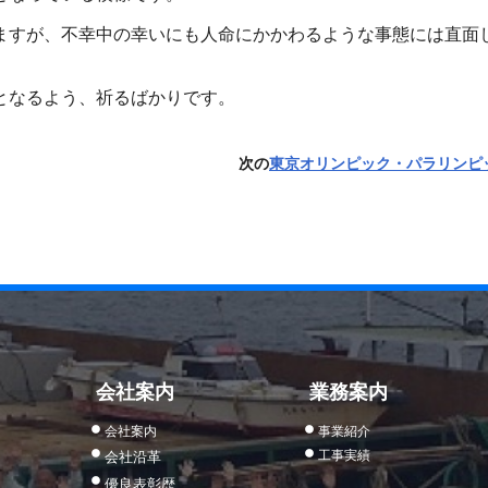
ますが、不幸中の幸いにも人命にかかわるような事態には直面
となるよう、祈るばかりです。
次の
東京オリンピック・パラリンピ
会社案内
業務案内
会社案内
事業紹介
工事実績
会社沿革
優良表彰歴