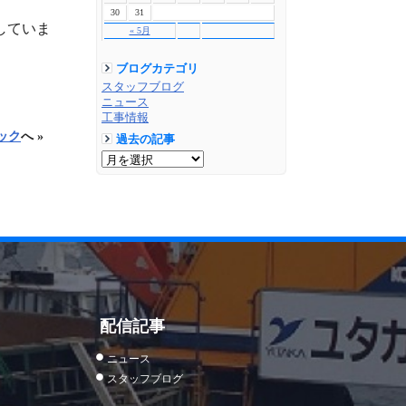
30
31
していま
« 5月
ブログカテゴリ
スタッフブログ
ニュース
工事情報
ック
へ »
過去の記事
配信記事
ニュース
スタッフブログ