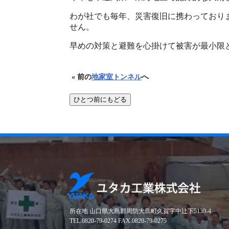
わが社でも毎年、災害復旧に携わっており
せん。
早めの対策と避難を心掛けて被害が最小限
« 前の
地家室トンネル
へ
所在地 山口県大島郡周防大島町久賀字中辻下5130-4
TEL.0820-79-0274 FAX.0820-79-0275